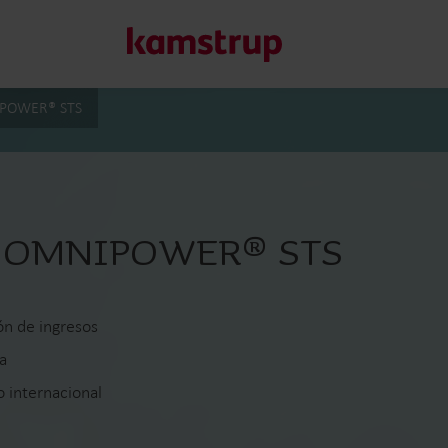
IPOWER® STS
Nuestras soluciones
Nuestro compromiso con un futuro más sostenible nos imp
go OMNIPOWER® STS
clientes reducir el desperdicio de agua, impulsar los servic
y gestionar la electrificación.
Más información sobre nuestras soluciones
ón de ingresos
a
 internacional