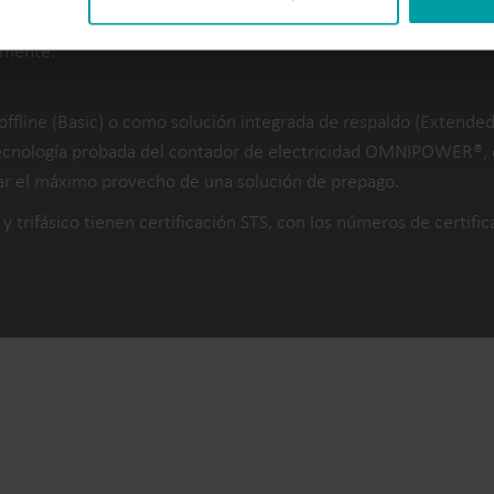
fas, la solución de prepago STS puede servir como herramienta 
emente.
 offline (Basic) o como solución integrada de respaldo (Exten
tecnología probada del contador de electricidad OMNIPOWER®, q
ar el máximo provecho de una solución de prepago.
trifásico tienen certificación STS, con los números de cert