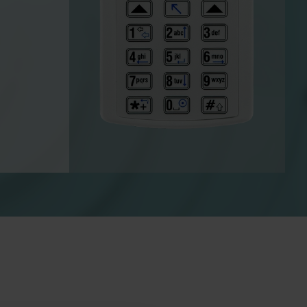
alor
Soluciones de refrigeración
Soluciones de refrigeración
a
innovadoras para una
n uso
medición precisa y eficiencia
ía.
energética.