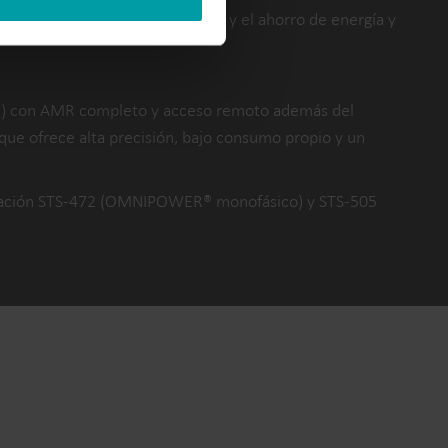
para aumentar la concienciación y el ahorro de energía y
ded) con AMR completo y acceso remoto además del
ue ofrece alta precisión, bajo consumo propio y un
ificación STS-472 (OMNIPOWER® monofásico) y STS-505