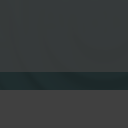
Soluciones de agua
Soluciones de c
Soluciones hídricas
Soluciones térmicas
inteligentes para una
inteligentes para un
medición precisa y una
medición precisa y u
gestión eficaz.
eficiente de la energ