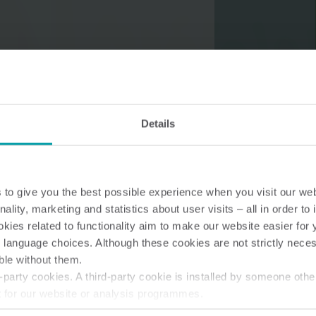
Soluciones de agua
Soluciones de c
Soluciones hídricas
Soluciones térmicas
Details
inteligentes para una
inteligentes para un
medición precisa y una
medición precisa y u
gestión eficaz.
eficiente de la energ
to give you the best possible experience when you visit our we
nality, marketing and statistics about user visits – all in order t
ies related to functionality aim to make our website easier for 
 language choices. Although these cookies are not strictly nece
ble without them.
party cookies. A third-party cookie is installed by someone othe
t for our website or analysis programmes.
or withdraw your consent from the Cookie Declaration
here
.