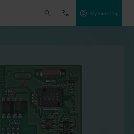
My Kamstrup
ulsa a crear soluciones que permitan a los
ios públicos, optimizar la eficiencia energética