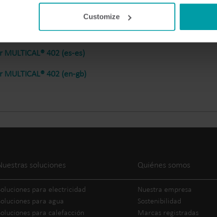
Soluciones eléctricas
Customize
Soluciones avanzadas de
Soluciones de subme
electricidad para una
para un seguimiento
medición precisa y una
y una gestión eficaz 
r MULTICAL® 402 (es-es)
gestión más inteligente de la
recursos.
energía.
r MULTICAL® 402 (en-gb)
Nuestras soluciones
Quiénes somos
Soluciones para electricidad
Nuestra empresa
Soluciones para agua
Sostenibilidad
Soluciones para calefacción
Marcas registradas