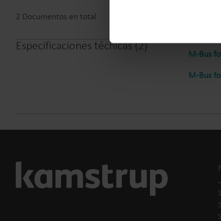
2
Documentos en total
Especificaciones técnicas
(
2
)
M-Bus fo
M-Bus fo