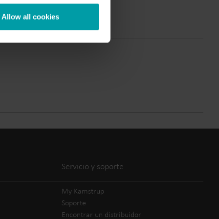
Soluciones de submedición
Centro de productos
Allow all cookies
dición
En el centro de productos
 preciso
encontrará información
de los
detallada y recursos sobre
todas nuestras soluciones
innovadoras.
Servicio y soporte
My Kamstrup
Soporte
Encontrar un distribuidor