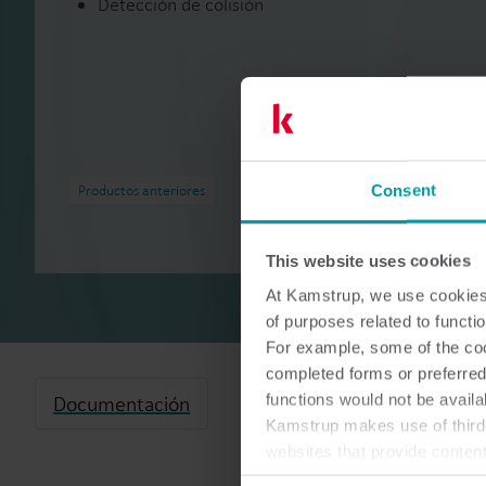
Detección de colisión
Consent
Productos anteriores
This website uses cookies
At Kamstrup, we use cookies 
of purposes related to functio
For example, some of the cook
completed forms or preferred
functions would not be availa
Documentación
Kamstrup makes use of third-
websites that provide conten
You can at any time change 