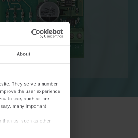
alor
Soluciones de refrigeración
Soluciones de refrigeración
About
a
innovadoras para una
n uso
medición precisa y eficiencia
ía.
energética.
bsite. They serve a number
o improve the user experience.
you to use, such as pre-
ssary, many important
r than us, such as other