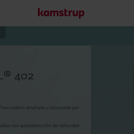
2
Nuestras soluciones
Nuestro compromiso con un futuro más sostenible nos imp
L® 402
clientes reducir el desperdicio de agua, impulsar los servic
y gestionar la electrificación.
Más información sobre nuestras soluciones
/secundario ampliado y búsqueda por
dios con autodetección de velocidad