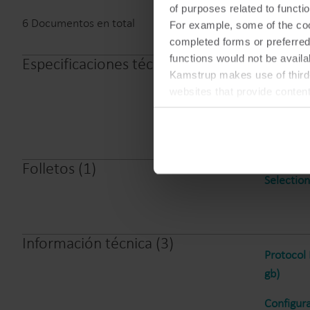
of purposes related to functio
6
Documentos en total
For example, some of the cook
completed forms or preferred
functions would not be availa
Especificaciones técnicas
(
2
)
RS 485 G
Kamstrup makes use of third-
websites that provide conten
HC-003-6
You can at any time change 
Folletos
(
1
)
Selectio
Información técnica
(
3
)
Protocol
gb)
Configura