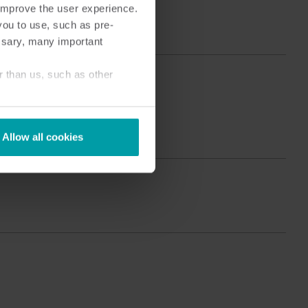
o improve the user experience.
Soluciones de submedición
Centro de productos
you to use, such as pre-
dición
En el centro de productos
ssary, many important
 preciso
encontrará información
de los
detallada y recursos sobre
r than us, such as other
todas nuestras soluciones
innovadoras.
Allow all cookies