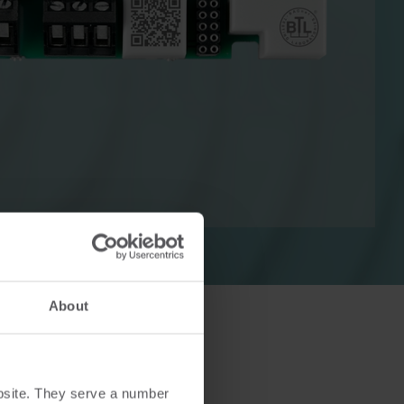
alor
Soluciones de refrigeración
Soluciones de refrigeración
a
innovadoras para una
n uso
medición precisa y eficiencia
ía.
energética.
About
bsite. They serve a number