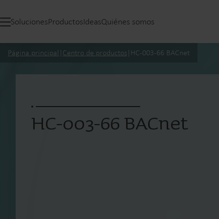
Soluciones
Productos
Ideas
Quiénes somos
Página principal
|
Centro de productos
|
HC-003-66 BACnet
HC-003-66 BACnet