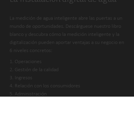
La medición de agua inteligente abre las puertas a un
mundo de oportunidades. Descárguese nuestro libro
blanco y descubra cómo la medición inteligente y la
digitalización pueden aportar ventajas a su negocio en
6 niveles concretos:
Nuestras soluciones
1. Operaciones
2. Gestión de la calidad
Nuestro compromiso con un futuro más sostenible nos
3. Ingresos
impulsa a crear soluciones que permitan a los clientes
4. Relación con los consumidores
reducir el desperdicio de agua, impulsar los servicios
5. Administración
públicos, optimizar la eficiencia energética y gestionar la
6. Gestión de activos
electrificación.
Soluciones de agua
Descárguese libro blanco
Soluciones de calor
Soluciones de refrigeración