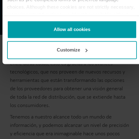
choices. Although these cookies are not strictly necessary,
many important functions would not be available without
them.
Kamstrup makes use of third-party cookies. A third-party
Allow all cookies
cookie is installed by someone other than us, such as other
websites that provide content for our website or analysis
Customize
programmes.
You can at any time change or withdraw your consent from
Entre otras cosas, esto es gracias a los avances
the Cookie Declaration
here
.
tecnológicos, que nos proveen de nuevos recursos y
herramientas que están transformando las opciones
de los proveedores para obtener una visión general
de toda la red de distribución, que se extiende hasta
los consumidores.
Tenemos a nuestro alcance todo un mundo de
información, y podemos alcanzar un nivel de precisión
y eficiencia que era inimaginable hace unos pocos