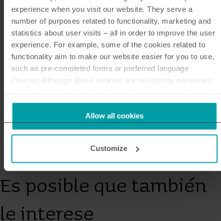
experience when you visit our website. They serve a
¿Cómo podemos ayudarle?
number of purposes related to functionality, marketing and
statistics about user visits – all in order to improve the user
experience. For example, some of the cookies related to
Necesito servicio o soporte técnico
functionality aim to make our website easier for you to use,
such as pre-completed forms or preferred language
choices. Although these cookies are not strictly necessary,
many important functions would not be available without
Quiero ser socio
them.
Kamstrup makes use of third-party cookies. A third-party
Allow all cookies
cookie is installed by someone other than us, such as other
websites that provide content for our website or analysis
Deseo comentar un proyecto/cotización
Customize
programmes.
You can at any time change or withdraw your consent from
the Cookie Declaration
here
.
Es posible que también
le interese