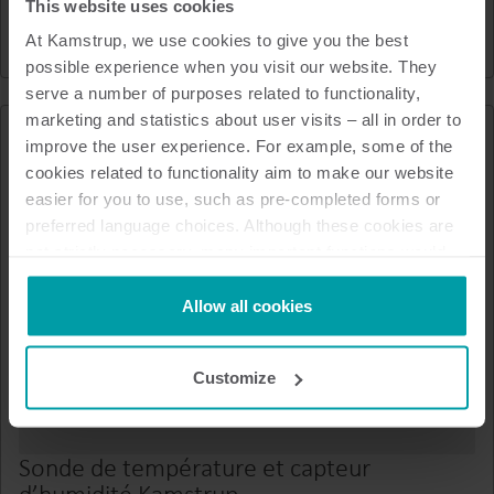
This website uses cookies
Pile Lithium
At Kamstrup, we use cookies to give you the best
possible experience when you visit our website. They
serve a number of purposes related to functionality,
marketing and statistics about user visits – all in order to
improve the user experience. For example, some of the
cookies related to functionality aim to make our website
easier for you to use, such as pre-completed forms or
preferred language choices. Although these cookies are
not strictly necessary, many important functions would
not be available without them.
Kamstrup makes use of third-party cookies. A third-party
Allow all cookies
cookie is installed by someone other than us, such as
other websites that provide content for our website or
Customize
analysis programmes.
You can at any time change or withdraw your consent
from the Cookie Declaration
here
.
Sonde de température et capteur
d’humidité Kamstrup