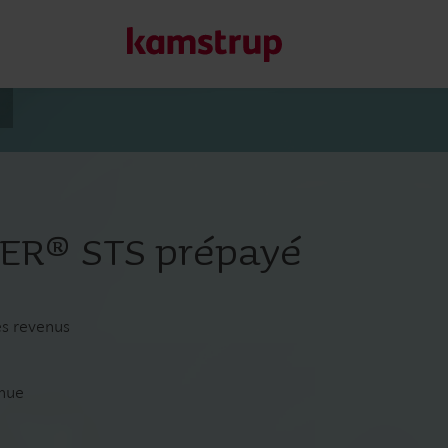
Nos solutions
Notre engagement pour un avenir plus vert nous pousse à 
R® STS prépayé
clients de réduire le gaspillage d’eau, d’améliorer les serv
et de gérer l’électrification.
En savoir plus sur nos solutions
es revenus
nnue