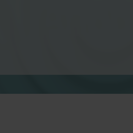
Solutions pour l’eau
Solutions intelligentes pour
Des solutions de cha
l'eau, pour des mesures
intelligentes pour de
précises et une gestion
mesures précises et
efficace.
utilisation efficace d
l'énergie.