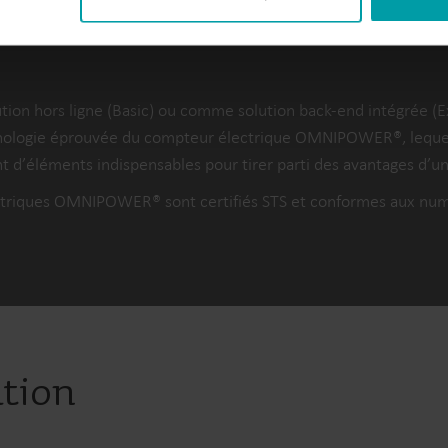
rs structures tarifaires. Elle constitue donc un moyen d’accroît
tion hors ligne (Basic) ou comme solution back-end intégrée (
echnologie éprouvée du compteur électrique OMNIPOWER®, lequel
nt d’éléments indispensables pour tirer parti des avantages d’
lectriques OMNIPOWER® sont certifiés STS et conformes aux 
ation