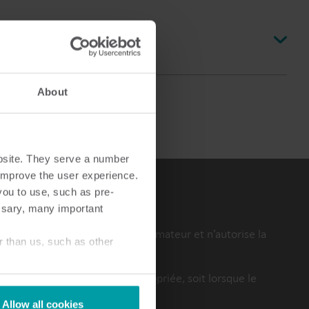
Centre de produits
ous trouverez des informations détaillées et des
ande
essources pour toutes nos solutions innovantes
ans le centre de produits.
ons tarifaires, le prépaiement intelligent peut inciter les
About
e leur consommation énergétique pendant les heures de
bsite. They serve a number
o improve the user experience.
you to use, such as pre-
ssary, many important
ivi du solde de crédit du consommateur et n’autorise la
r than us, such as other
t garantit une validation appropriée, soit lorsque le
nce.
Allow all cookies