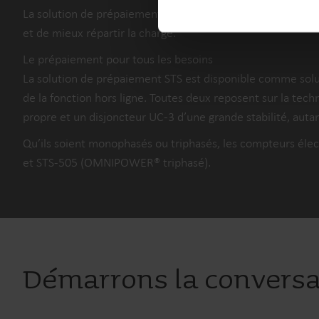
La solution de prépaiement STS est à même de gérer plusieu
et de mieux répartir la charge.
Le prépaiement pour tous les besoins
La solution de prépaiement STS est disponible comme solu
de la fonction hors ligne. Toutes deux reposent sur la t
propre et un disjoncteur UC-3 d’une grande stabilité, auta
Qu’ils soient monophasés ou triphasés, les compteurs é
et STS-505 (OMNIPOWER® triphasé).
Démarrons la convers