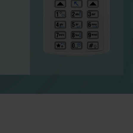
Solutions de chauffage
Solutions électriques
uffage
Solutions électriques
s
avancées pour un comptage
 une
précis et une gestion plus
e
intelligente de l'énergie.