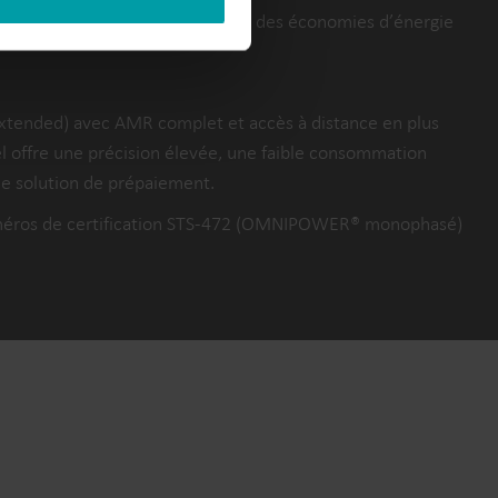
re la sensibilisation, de réaliser des économies d’énergie
Extended) avec AMR complet et accès à distance en plus
 offre une précision élevée, une faible consommation
une solution de prépaiement.
numéros de certification STS-472 (OMNIPOWER® monophasé)