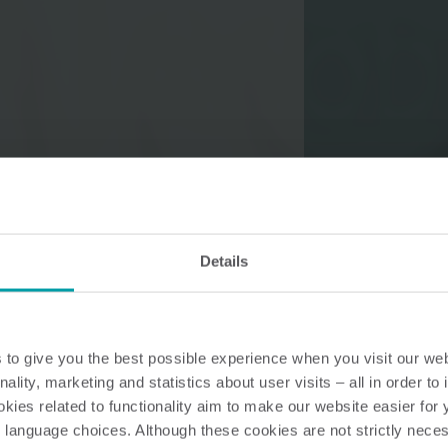
Solutions pour l’eau
Solutions intelligentes pour
Des solutions de cha
l'eau, pour des mesures
intelligentes pour de
précises et une gestion
mesures précises et
efficace.
utilisation efficace d
l'énergie.
Details
to give you the best possible experience when you visit our we
nality, marketing and statistics about user visits – all in order t
ies related to functionality aim to make our website easier for 
 language choices. Although these cookies are not strictly nece