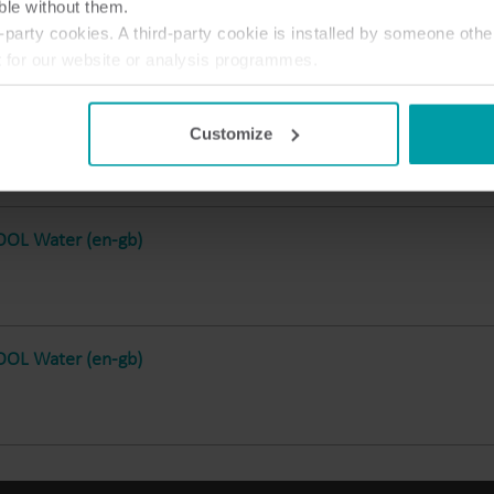
ble without them.
Solutions de sous-comptage
party cookies. A third-party cookie is installed by someone othe
Solutions de sous-comptage pour une mesure
V
t for our website or analysis programmes.
précise suivi et gestion efficace des ressources.
r
or withdraw your consent from the Cookie Declaration
here
.
d
equest-access-to-METERTOOL (en-gb)
Customize
OL Water (en-gb)
OL Water (en-gb)