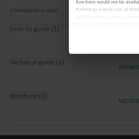
functions would not be availa
Kamstrup makes use of third-
3
Documents au total
websites that provide conten
You can at any time change 
How to guide
(
1
)
How to r
Technical guide
(
1
)
METERTO
Brochure
(
1
)
METERTO