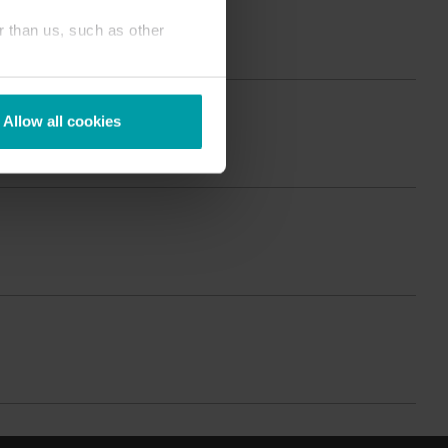
Centre de produits
r than us, such as other
ous trouverez des informations détaillées et des
essources pour toutes nos solutions innovantes
ans le centre de produits.
Allow all cookies