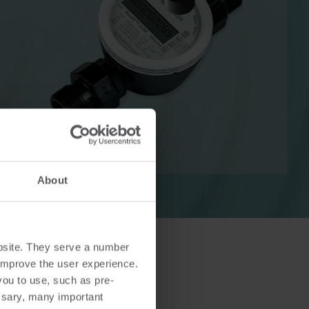
Solutions de chauffage
Solutions électriques
uffage
Solutions électriques
s
avancées pour un comptage
 une
précis et une gestion plus
e
intelligente de l'énergie.
About
bsite. They serve a number
o improve the user experience.
you to use, such as pre-
ssary, many important