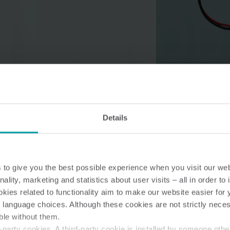
Solutions pour l’eau
Solutions intelligentes pour
Des solutions de cha
l'eau, pour des mesures
intelligentes pour de
précises et une gestion
mesures précises et
Details
efficace.
utilisation efficace d
l'énergie.
to give you the best possible experience when you visit our we
nality, marketing and statistics about user visits – all in order t
ies related to functionality aim to make our website easier for 
 language choices. Although these cookies are not strictly nece
ble without them.
party cookies. A third-party cookie is installed by someone othe