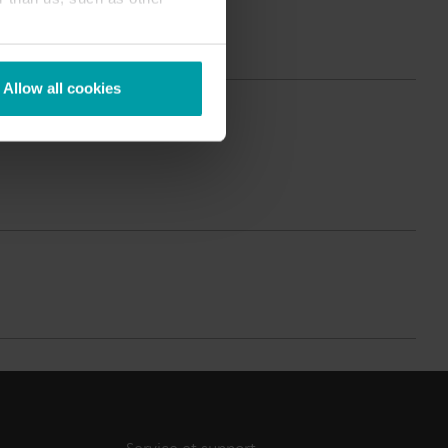
Centre de produits
ous trouverez des informations détaillées et des
essources pour toutes nos solutions innovantes
Allow all cookies
ans le centre de produits.