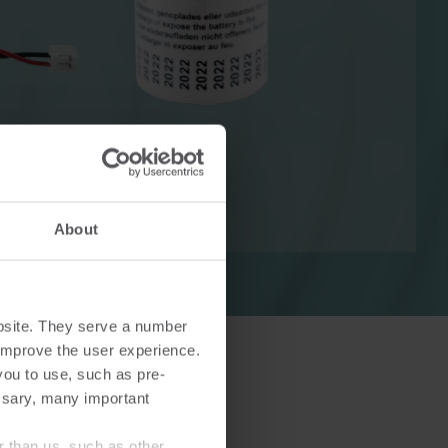
Solutions de chauffage
Solutions électriques
uffage
Solutions électriques
s
avancées pour un comptage
 une
précis et une gestion plus
About
e
intelligente de l'énergie.
bsite. They serve a number
o improve the user experience.
you to use, such as pre-
ssary, many important
r than us, such as other