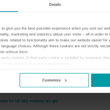
Solutions de sous-comptage
Details
Solutions de sous-comptage pour une mesure
V
précise suivi et gestion efficace des ressources.
r
d
n guide MULTICAL® communication modules (en-gb)
to give you the best possible experience when you visit our we
nality, marketing and statistics about user visits – all in order t
6 NB IoT (en-gb)
ies related to functionality aim to make our website easier for 
 language choices. Although these cookies are not strictly nece
ble without them.
party cookies. A third-party cookie is installed by someone othe
6 NB IoT (en-gb)
t for our website or analysis programmes.
or withdraw your consent from the Cookie Declaration
here
.
Customize
tion options for xx3 Modules (en-gb)
over for HC-003 modules (en-gb)