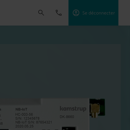
Se déconnecter
créer des solutions qui permettent à nos
ices publics, d’optimiser l’efficacité énergétique