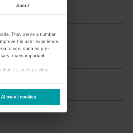
Centre de produits
About
ous trouverez des informations détaillées et des
essources pour toutes nos solutions innovantes
ans le centre de produits.
bsite. They serve a number
o improve the user experience.
you to use, such as pre-
ssary, many important
r than us, such as other
Allow all cookies