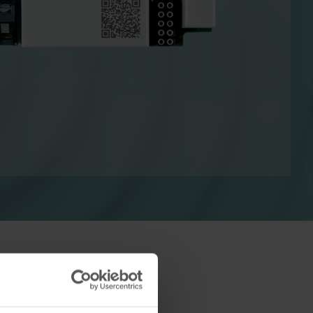
Solutions de chauffage
Solutions électriques
uffage
Solutions électriques
s
avancées pour un comptage
 une
précis et une gestion plus
e
intelligente de l'énergie.