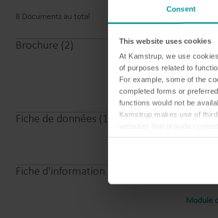
Consent
8
Documents au total
This website uses cookies
Brochure
(
2
)
Selectio
At Kamstrup, we use cookies 
of purposes related to functio
HC-003-5
For example, some of the cook
completed forms or preferred
functions would not be availa
Kamstrup makes use of third-
Fiche de données
(
1
)
HC-003-5
websites that provide conten
You can at any time change 
Fiche d'information
(
2
)
Configura
Module c