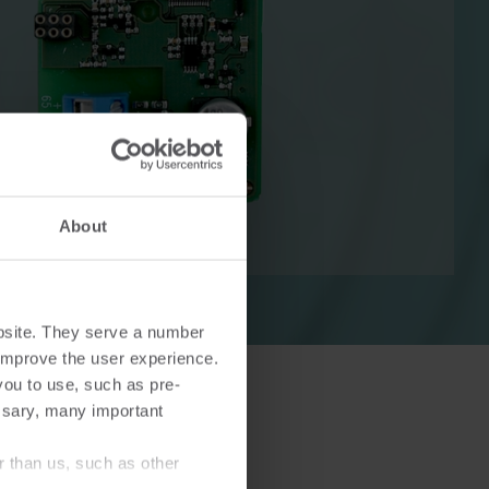
Solutions de chauffage
Solutions électriques
uffage
Solutions électriques
s
avancées pour un comptage
About
 une
précis et une gestion plus
e
intelligente de l'énergie.
bsite. They serve a number
o improve the user experience.
you to use, such as pre-
ssary, many important
r than us, such as other