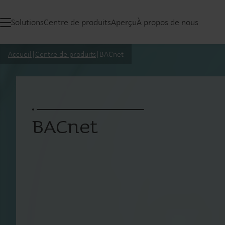
Solutions
Centre de produits
Aperçu
À propos de nous
Accueil
|
Centre de produits
|
BACnet
BACnet