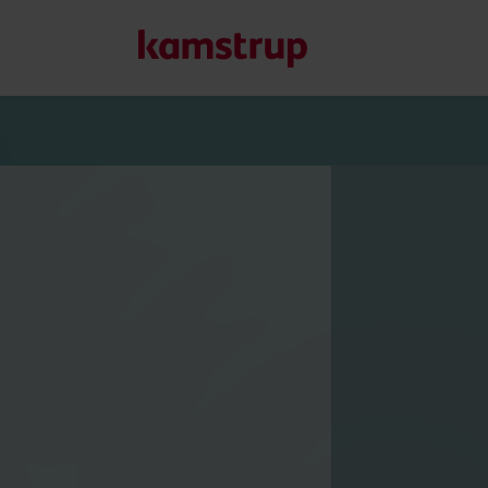
Nos solutions
Notre engagement pour un avenir plus vert nous pousse à 
clients de réduire le gaspillage d’eau, d’améliorer les serv
et de gérer l’électrification.
En savoir plus sur nos solutions