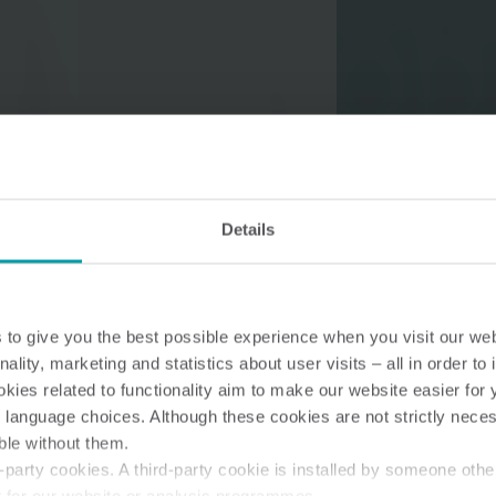
Solutions pour l’eau
Solutions intelligentes pour
Des solutions de cha
l'eau, pour des mesures
intelligentes pour de
Details
précises et une gestion
mesures précises et
efficace.
utilisation efficace d
l'énergie.
to give you the best possible experience when you visit our we
nality, marketing and statistics about user visits – all in order t
ies related to functionality aim to make our website easier for 
 language choices. Although these cookies are not strictly nece
ble without them.
party cookies. A third-party cookie is installed by someone othe