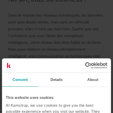
Dans le monde des réseaux numériques, les données
sont sans doute reines, mais sans un véhicule
puissant, elles n’iront pas bien loin. Quelle que soit
l’utilisation que vous faites des compteurs
intelligents, votre réseau doit être fiable et résilient.
Mais pour obtenir un réseau véritablement
intelligent, une communication en temps quasi réel
et des débits de données élevés sont indispensables.
Parallèlement, les services publics recherchent la
flexibilité à tous les échelons de leurs activités, afin
Consent
Details
About
de tirer le meilleur parti de leurs investissements à
long terme et de pouvoir faire face aux éventuels
This website uses cookies
besoins futurs.
At Kamstrup, we use cookies to give you the best
NB-IoT constitue de ce fait un outil idéal pour les
possible experience when you visit our website. They