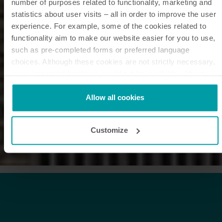
number of purposes related to functionality, marketing and
statistics about user visits – all in order to improve the user
experience. For example, some of the cookies related to
functionality aim to make our website easier for you to use,
such as pre-completed forms or preferred language
choices. Although these cookies are not strictly necessary,
many important functions would not be available without
them.
Kamstrup makes use of third-party cookies. A third-party
Allow all cookies
cookie is installed by someone other than us, such as other
websites that provide content for our website or analysis
Customize
programmes.
You can at any time change or withdraw your consent from
the Cookie Declaration
here
.