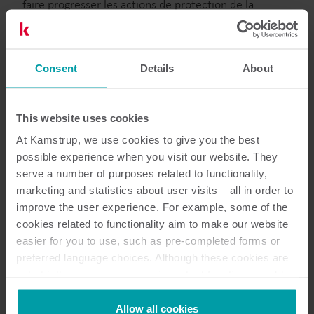
faire progresser les actions de protection de la
ressource dans la région catalane » dit Eric de Saint
Martin, Directeur général, EAPM.
Consent
Details
About
Bénéfices des nouveaux
This website uses cookies
compteurs :
At Kamstrup, we use cookies to give you the best
possible experience when you visit our website. They
Précision et exactitude des mesures :
serve a number of purposes related to functionality,
Les compteurs flowIQ® 2200 de Kamstrup offrent une
marketing and statistics about user visits – all in order to
improve the user experience. For example, some of the
précision inégalée grâce à la technologie
cookies related to functionality aim to make our website
ultrasonique, capable de détecter et de mesurer les
easier for you to use, such as pre-completed forms or
consommations d'eau les plus minimes. Cette
preferred language choices. Although these cookies are
exactitude garantit une facturation équitable pour les
not strictly necessary, many important functions would
consommateurs tout en permettant une gestion
not be available without them.
optimisée des ressources en eau.
Kamstrup makes use of third-party cookies. A third-party
Allow all cookies