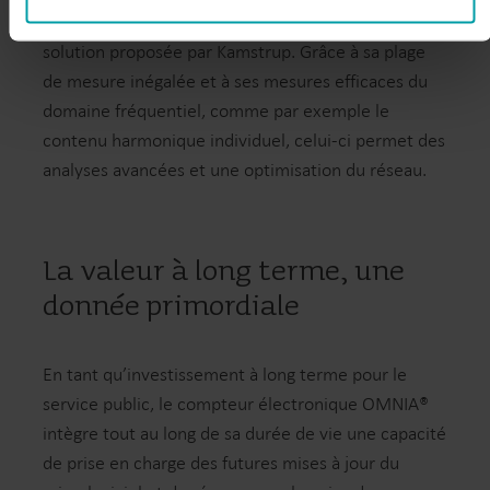
électronique OMNIA® est la pierre angulaire de la
You can at any time change or withdraw your consent from
solution proposée par Kamstrup. Grâce à sa plage
the Cookie Declaration
here
.
de mesure inégalée et à ses mesures efficaces du
domaine fréquentiel, comme par exemple le
contenu harmonique individuel, celui-ci permet des
analyses avancées et une optimisation du réseau.
La valeur à long terme, une
donnée primordiale
En tant qu’investissement à long terme pour le
service public, le compteur électronique OMNIA®
intègre tout au long de sa durée de vie une capacité
de prise en charge des futures mises à jour du