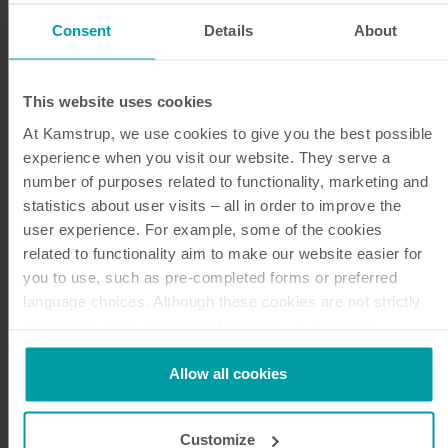
Consent
Details
About
Des données à la
connaissance
This website uses cookies
At Kamstrup, we use cookies to give you the best possible
experience when you visit our website. They serve a
En transformant les données des compteurs
number of purposes related to functionality, marketing and
intelligents en informations exploitables, la solution
statistics about user visits – all in order to improve the
de comptage intelligent de Kamstrup aide les
user experience. For example, some of the cookies
services publics à relever les défis posés par l’essor
related to functionality aim to make our website easier for
de l’électrification et la décentralisation croissante
you to use, such as pre-completed forms or preferred
de la production d’électricité. Elle permet ainsi
language choices. Although these cookies are not strictly
d’accroître leur efficacité et de favoriser une
necessary, many important functions would not be
utilisation plus durable des ressources
available without them.
Kamstrup makes use of third-party cookies. A third-party
Allow all cookies
énergétiques.
cookie is installed by someone other than us, such as
Conçu dans un souci de flexibilité et en tenant
other websites that provide content for our website or
compte des utilisations futures, le compteur
Customize
analysis programmes.