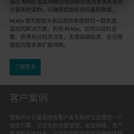
from the Cookie Declaration
here
.
通过
READy
固定网络自动读取区域用水表和其余
计量表的读数，以确保您始终访问最新数据。
READy
是为智能水表远程抄表提供的一款先进、
高效的解决方案。利用
READy
，您可以轻松设
置、获得充分的灵活性，无需高额投资，还可根
据您的需求来扩展网络。
了解更多
客户案例
智能供水计量是改善客户关系和优化运营的一个
智能引擎。它涉及到质量管理、收益保障、资产
管理和无收益水。它涉及到能够完成正确的选择