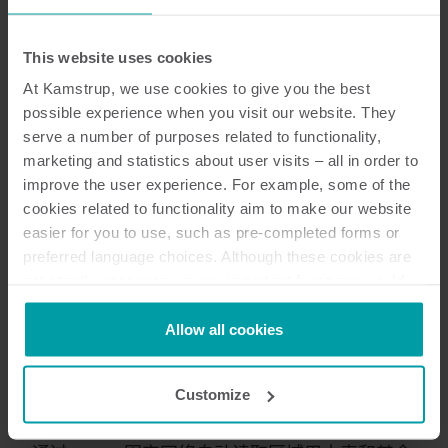
This website uses cookies
At Kamstrup, we use cookies to give you the best
possible experience when you visit our website. They
serve a number of purposes related to functionality,
marketing and statistics about user visits – all in order to
improve the user experience. For example, some of the
cookies related to functionality aim to make our website
easier for you to use, such as pre-completed forms or
preferred language choices. Although these cookies are
not strictly necessary, many important functions would
not be available without them.
Kamstrup makes use of third-party cookies. A third-party
Allow all cookies
cookie is installed by someone other than us, such as
利用 READy 可实现方便简单
other websites that provide content for our website or
的远程抄表
Customize
analysis programmes.
You can at any time change or withdraw your consent