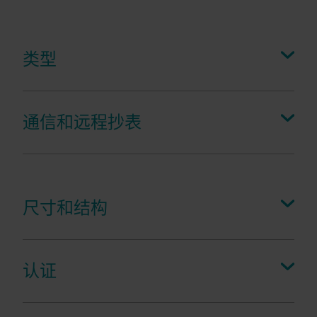
类型
MAG 8000
是一款用于分段监测和区域计量的电
磁水表。
通信和远程抄表
在电磁
(MAG)
水表中，磁场垂直作用于水流方
将
MAG 8000
连接到
READy Gateway
通讯装置
向。当具有导电性的水穿过磁场时，其会感应出
上，可通过 READy 固定网络经由
Wireless M-Bus
与流速成正比的电压。由于已知水表内径，便可
通信协议进行远程抄表。
据此计算出容积流量。该项技术要求所计量的水
尺寸和结构
具有导电性，即水中必须含有离子，而且管道表
面必须绝缘。
该款水表用于计费，口径范围包括
DN50 – 600，
(16 – 6,300 m3/h)
。流量计由金属制造，带有
认证
EPDM
橡胶内衬和哈氏合金测量电极。
MAG 8000
已经通过测试和
OIML R49/MID
认证，