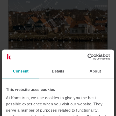
Referencia de cliente
Consent
Details
About
La digitalización proporciona
resultados medibles
Descubra cómo Assens District Heating ha
This website uses cookies
revolucionado sus operaciones aprovechando la
At Kamstrup, we use cookies to give you the best
digitalización y los contadores de calefacción
possible experience when you visit our website. They
inteligentes. ¡Optimización de la red, ahorro
serve a number of purposes related to functionality,