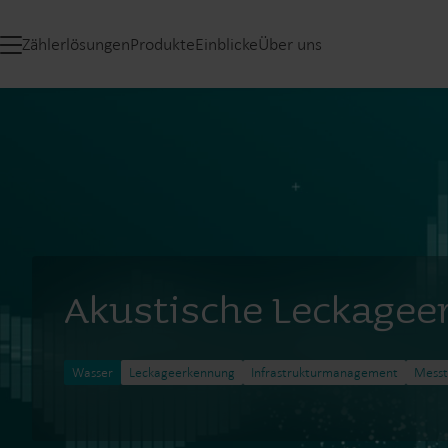
Zählerlösungen
Produkte
Einblicke
Über uns
Akustische Leckage
Wasser
Leckageerkennung
Infrastrukturmanagement
Messt