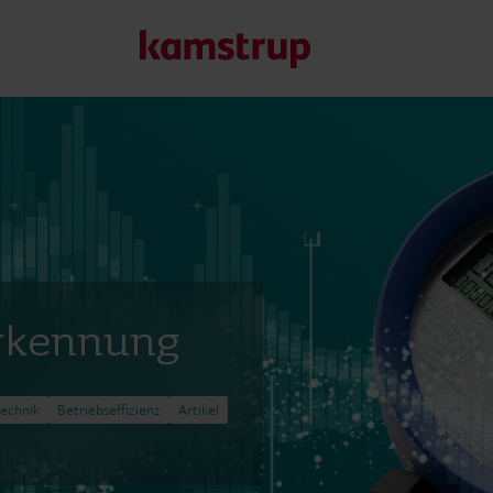
Unsere Lösungen
Unser Engagement für eine nachhaltigere Zukunft motivier
Kunden ermöglichen, Wasserverluste zu minimieren, Ver
Energieeffizienz zu maximieren und die Elektrifizierung e
erkennung
Erfahren Sie mehr über unsere Lösungen
echnik
Betriebseffizienz
Artikel