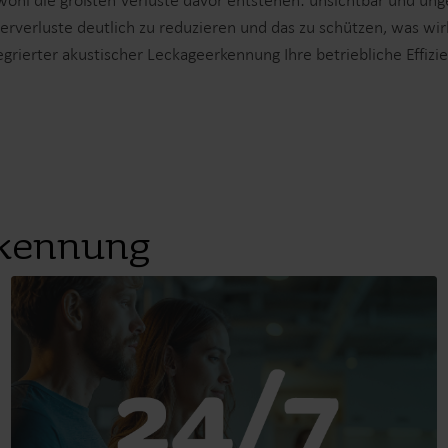
wohl die größten Verluste davor entstehen: unsichtbar und un
Lösungen im Submetering-Bereich
erverluste deutlich zu reduzieren und das zu schützen, was wirk
egrierter akustischer Leckageerkennung Ihre betriebliche Effizi
Submetering-Lösungen für präzise Erfassung und
F
effizientes Ressourcenmanagement.
z
rkennung