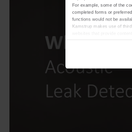
For example, some of the cook
completed forms or preferred
functions would not be availa
Kamstrup makes use of third-
websites that provide conten
You can at any time change 