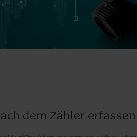
Lösungen im Wasserbereich
Intelligente Wasserlösungen
Intelligente Wärmel
für präzise Messung und
für präzise Messung
effizientes Management.
effiziente Energienu
ach dem Zähler erfassen