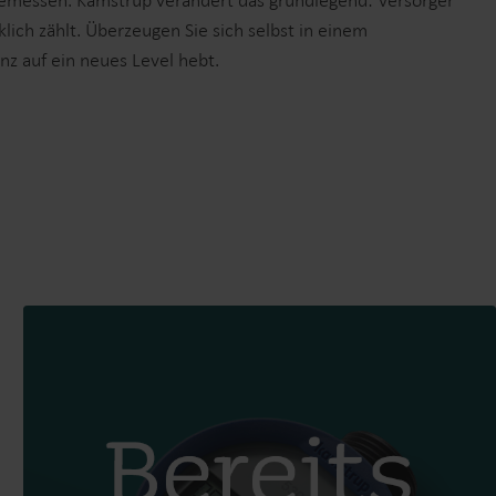
gemessen. Kamstrup verändert das grundlegend: Versorger
Produktzentrum
lich zählt. Überzeugen Sie sich selbst in einem
enz auf ein neues Level hebt.
inden Sie ausführliche Einblicke und Ressourcen
u all unseren innovativen Lösungen im
Produktzentrum.