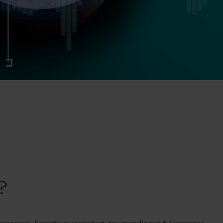
Lösungen im Wärmebereich
Lösungen im Strombereich
ösungen
Fortschrittliche
 und
Stromlösungen für präzise
tzung.
Messung und intelligentes
Energiemanagement.
?