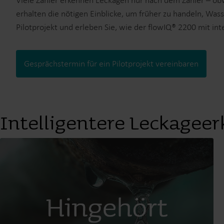
Viele Zähler erkennen Leckagen nur nach dem Zähler – ob
erhalten die nötigen Einblicke, um früher zu handeln, Wass
Pilotprojekt und erleben Sie, wie der flowIQ® 2200 mit int
Gesprächstermin für ein Pilotprojekt vereinbaren
Intelligentere Leckagee