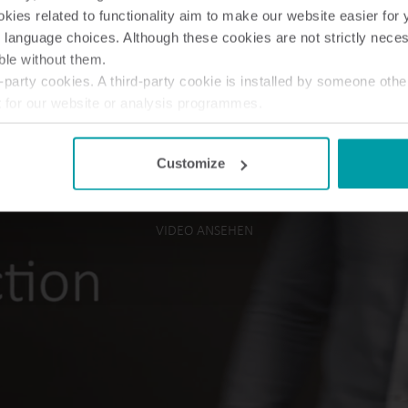
ies related to functionality aim to make our website easier for 
 language choices. Although these cookies are not strictly nece
ble without them.
party cookies. A third-party cookie is installed by someone othe
t for our website or analysis programmes.
or withdraw your consent from the Cookie Declaration
here
.
Customize
VIDEO ANSEHEN