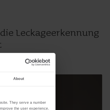
 die Leckageerkennung
t
About
bsite. They serve a number
o improve the user experience.