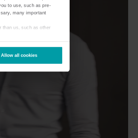
you to use, such as pre-
ssary, many important
r than us, such as other
Allow all cookies